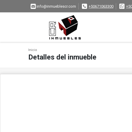
info@inmueblescr.com
+50671063300
+5
Inicio
Detalles del inmueble