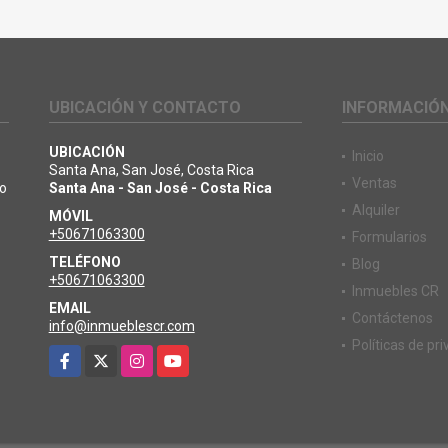
UBICACIÓN Y CONTACTO
INFORMACIÓ
UBICACIÓN
Inicio
Santa Ana, San José, Costa Rica
Ventas
io
Santa Ana - San José - Costa Rica
Alquiler
MÓVIL
+50671063300
Formularios
TELÉFONO
Blog
+50671063300
Inmuebles CR
EMAIL
Contáctenos
info@inmueblescr.com
Políticas de pr
Facebook
X
Instagram
YouTube