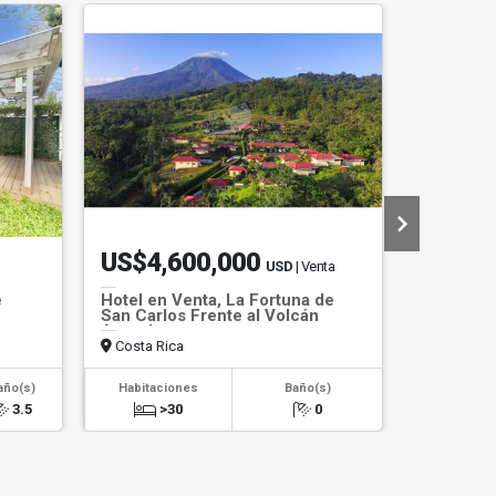
US$4,600,000
US$65
USD
| Venta
e
Hotel en Venta, La Fortuna de
Casa en 
San Carlos Frente al Volcán
apartame
Arenal
Costa Rica
Costa Ri
2
año(s)
Habitaciones
Baño(s)
Área m
3.5
>30
0
389