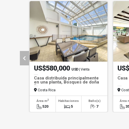
US$580,000
US$
USD
| Venta
Casa distribuída principalmente
Casa 
en una planta, Bosques de doña
Rosa
Costa Rica
Cost
2
Área m
Habitaciones
Baño(s)
Área 
520
5
7
3