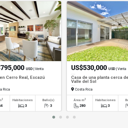
795,000
US$530,000
USD
| Venta
USD
| Venta
en Cerro Real, Escazú
Casa de una planta cerca d
Valle del Sol
a Rica
Costa Rica
2
2
m
Habitaciones
Baño(s)
Área m
Habitaciones
B
54
3
3
280
3