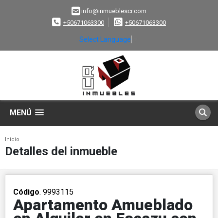
info@inmueblescr.com
+50671063300
+50671063300
Select Language
▼
MENÚ
Inicio
Detalles del inmueble
Código
. 9993115
Apartamento Amueblado