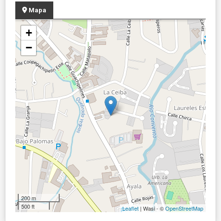
Mapa
+
−
200 m
500 ft
Leaflet
| Wasi - ©
OpenStreetMap