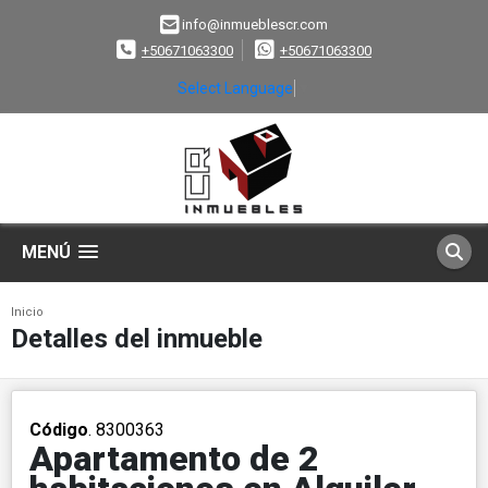
info@inmueblescr.com
+50671063300
+50671063300
Select Language
▼
MENÚ
Inicio
Detalles del inmueble
Código
. 8300363
Apartamento de 2