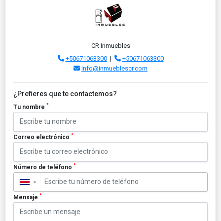
CR Inmuebles
+50671063300
|
+50671063300
info@inmueblescr.com
¿Prefieres que te contactemos?
*
Tu nombre
*
Correo electrónico
*
Número de teléfono
▼
*
Mensaje