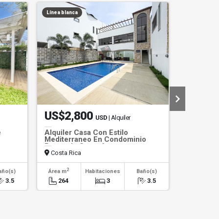
Línea blanca
US$2,800
US$8,
USD
| Alquiler
e
Alquiler Casa Con Estilo
Hotel con
Mediterraneo En Condominio
Pozos de Santa Ana
Costa Rica
Costa Ri
2
año(s)
Área m
Habitaciones
Baño(s)
Habitaci
3.5
264
3
3.5
>3