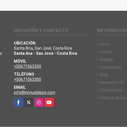
UBICACIÓN Y CONTACTO
INFORMACIÓ
UBICACIÓN
Inicio
Santa Ana, San José, Costa Rica
Ventas
io
Santa Ana - San José - Costa Rica
Alquiler
MÓVIL
+50671063300
Formularios
TELÉFONO
Blog
+50671063300
Inmuebles CR
EMAIL
Contáctenos
info@inmueblescr.com
Políticas de pr
Facebook
X
Instagram
YouTube