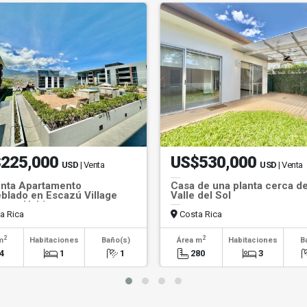
225,000
US$530,000
USD
| Venta
USD
| Venta
nta Apartamento
Casa de una planta cerca d
lado en Escazú Village
Valle del Sol
 para Habitar
a Rica
Costa Rica
2
2
m
Habitaciones
Baño(s)
Área m
Habitaciones
B
4
1
1
280
3