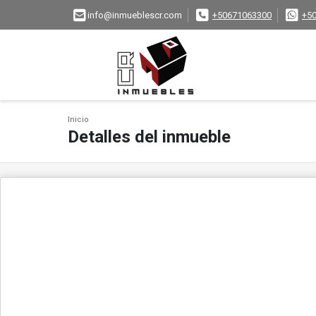
info@inmueblescr.com
+50671063300
+5
Inicio
Detalles del inmueble