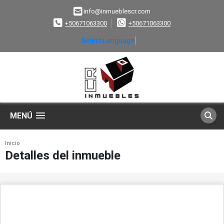
info@inmueblescr.com
+50671063300
+50671063300
Select Language
▼
MENÚ
Inicio
Detalles del inmueble