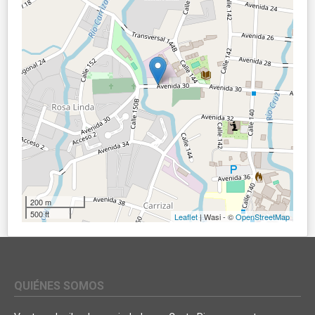
200 m
500 ft
Leaflet
| Wasi - ©
OpenStreetMap
QUIÉNES SOMOS