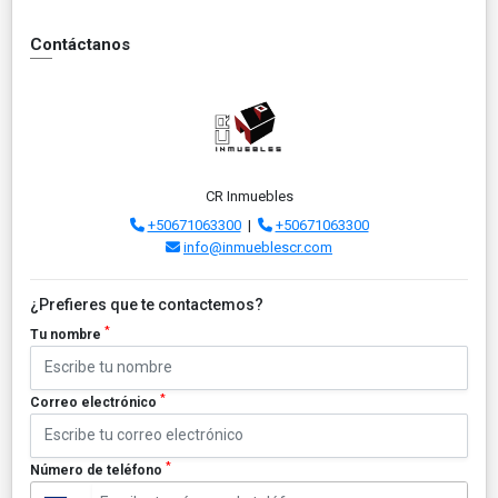
Contáctanos
CR Inmuebles
+50671063300
|
+50671063300
info@inmueblescr.com
¿Prefieres que te contactemos?
*
Tu nombre
*
Correo electrónico
*
Número de teléfono