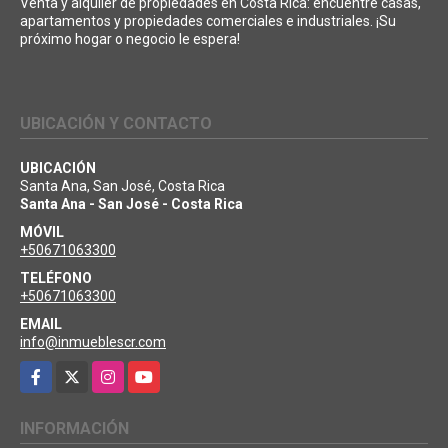
Venta y alquiler de propiedades en Costa Rica: encuentre casas,
apartamentos y propiedades comerciales e industriales. ¡Su
próximo hogar o negocio le espera!
UBICACIÓN Y CONTACTO
UBICACIÓN
Santa Ana, San José, Costa Rica
Santa Ana - San José - Costa Rica
MÓVIL
+50671063300
TELÉFONO
+50671063300
EMAIL
info@inmueblescr.com
Facebook
X
Instagram
YouTube
INFORMACIÓN