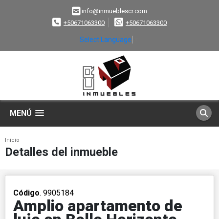
info@inmueblescr.com
+50671063300
+50671063300
Select Language
▼
MENÚ
Inicio
Detalles del inmueble
Código
. 9905184
Amplio apartamento de