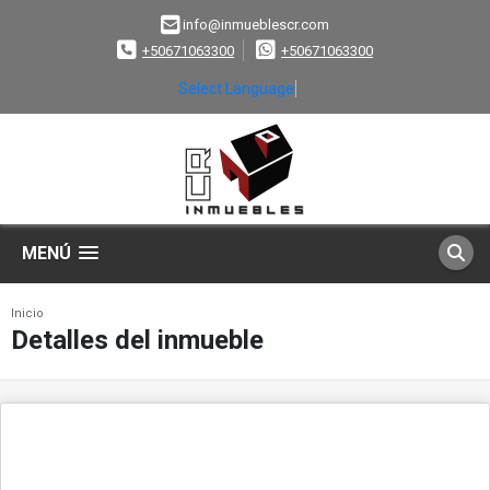
info@inmueblescr.com
+50671063300
+50671063300
Select Language
▼
MENÚ
Inicio
Detalles del inmueble