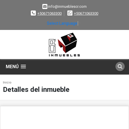
info@inmueblescr.com
+50671063300
+50671063300
Select Language
▼
MENÚ
Inicio
Detalles del inmueble