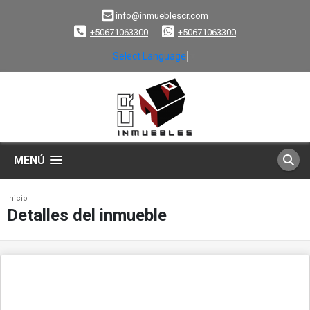
info@inmueblescr.com
+50671063300
+50671063300
Select Language
▼
MENÚ
Inicio
Detalles del inmueble