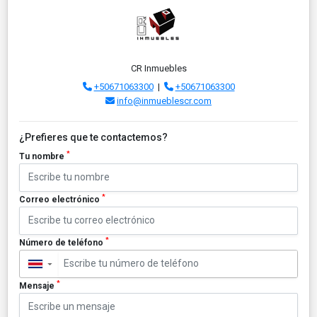
CR Inmuebles
+50671063300
|
+50671063300
info@inmueblescr.com
¿Prefieres que te contactemos?
*
Tu nombre
*
Correo electrónico
*
Número de teléfono
▼
*
Mensaje