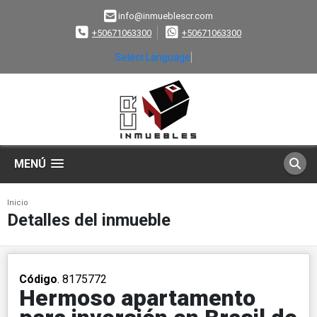
info@inmueblescr.com
+50671063300
+50671063300
Select Language
▼
MENÚ
Inicio
Detalles del inmueble
Código
. 8175772
Hermoso apartamento