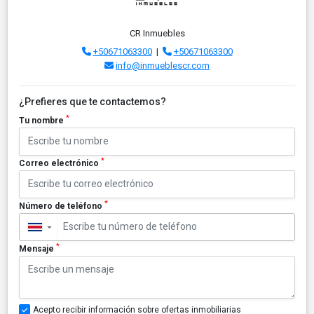
CR Inmuebles
+50671063300
|
+50671063300
info@inmueblescr.com
¿Prefieres que te contactemos?
*
Tu nombre
*
Correo electrónico
*
Número de teléfono
▼
*
Mensaje
Acepto recibir información sobre ofertas inmobiliarias