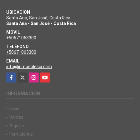
UBICACIÓN
Santa Ana, San José, Costa Rica
Santa Ana - San José - Costa Rica
MÓVIL
+50671063300
TELÉFONO
+50671063300
EMAIL
info@inmueblescr.com
Facebook
X
Instagram
YouTube
INFORMACIÓN
Inicio
Ventas
Alquiler
Formularios