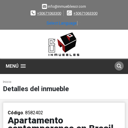
info@inmueblescr.com
+50671063300
+50671063300
Select Language
▼
MENÚ
Inicio
Detalles del inmueble
Código
. 8582402
Apartamento