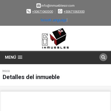
info@inmueblescr.com
+50671063300
+50671063300
Select Language
▼
MENÚ
Inicio
Detalles del inmueble