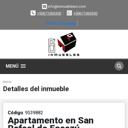
info@inmueblescr.com
+50671063300
+50671063300
Select Language
▼
MENÚ
Inicio
Detalles del inmueble
Código
. 9539882
Apartamento en San