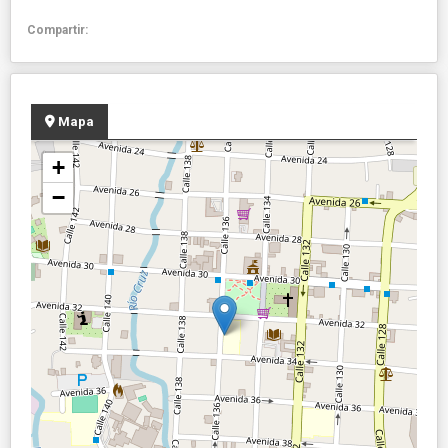
Compartir:
Mapa
+
−