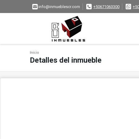
info@inmueblescr.com
+50671063300
+5
Inicio
Detalles del inmueble