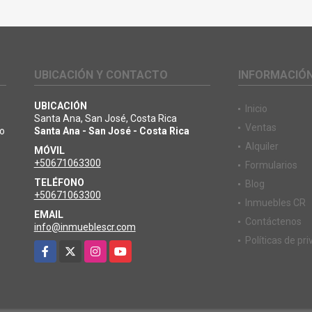
UBICACIÓN Y CONTACTO
INFORMACIÓ
UBICACIÓN
Inicio
Santa Ana, San José, Costa Rica
Ventas
io
Santa Ana - San José - Costa Rica
Alquiler
MÓVIL
+50671063300
Formularios
TELÉFONO
Blog
+50671063300
Inmuebles CR
EMAIL
Contáctenos
info@inmueblescr.com
Políticas de pr
Facebook
X
Instagram
YouTube