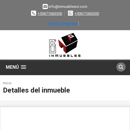
info@inmueblescr.com
+50671063300
+50671063300
Select Language
▼
MENÚ
Inicio
Detalles del inmueble