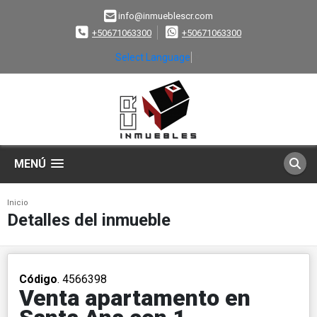
info@inmueblescr.com
+50671063300
+50671063300
Select Language
▼
MENÚ
Inicio
Detalles del inmueble
Código
. 4566398
Venta apartamento en