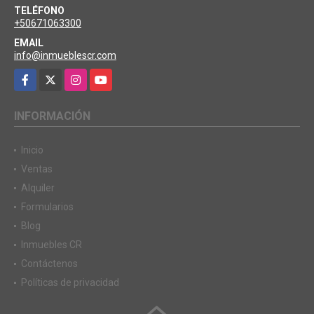
TELÉFONO
+50671063300
EMAIL
info@inmueblescr.com
Facebook
X
Instagram
YouTube
INFORMACIÓN
Inicio
Ventas
Alquiler
Formularios
Blog
Inmuebles CR
Contáctenos
Políticas de privacidad