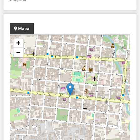
Mapa
+
−