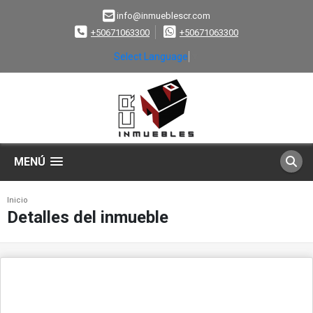
info@inmueblescr.com
+50671063300
+50671063300
Select Language
▼
MENÚ
Inicio
Detalles del inmueble