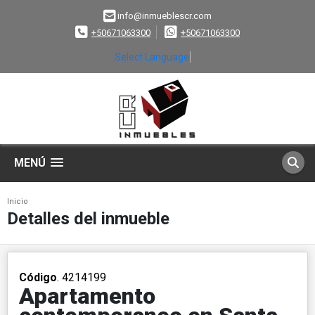
info@inmueblescr.com
+50671063300
+50671063300
Select Language
▼
MENÚ
Inicio
Detalles del inmueble
Código
. 4214199
Apartamento