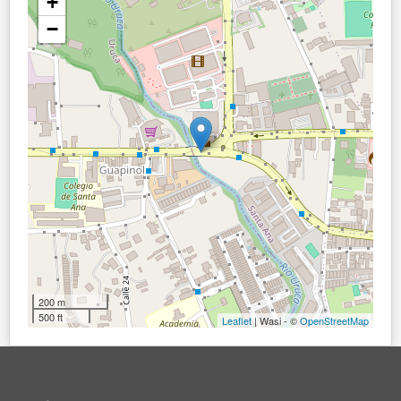
+
−
200 m
500 ft
Leaflet
| Wasi - ©
OpenStreetMap