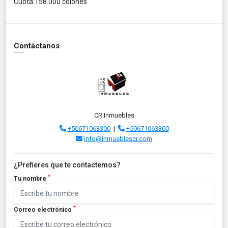
Cuota:158.000 colones
Contáctanos
CR Inmuebles
+50671063300
|
+50671063300
info@inmueblescr.com
¿Prefieres que te contactemos?
*
Tu nombre
*
Correo electrónico