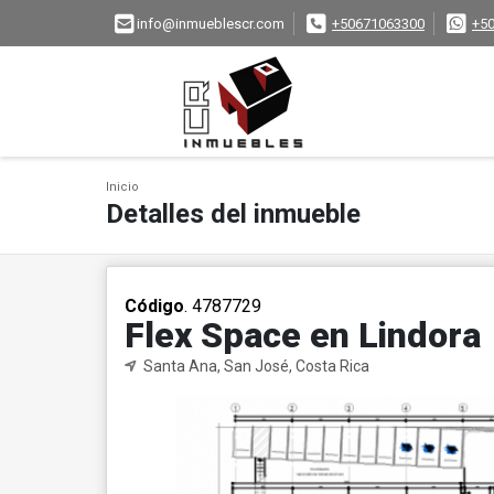
info@inmueblescr.com
+50671063300
+5
Inicio
Detalles del inmueble
Código
. 4787729
Flex Space en Lindora
Santa Ana, San José, Costa Rica