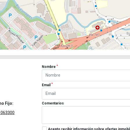
*
Nombre
*
Email
no Fijo:
Comentarios
1063300
Acepto recibir información sobre ofertas inmobil