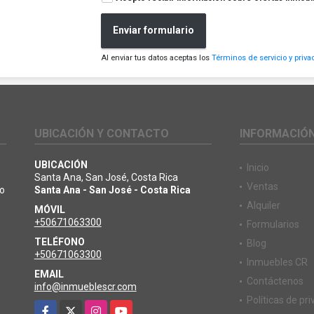
Enviar formulario
Al enviar tus datos aceptas los
Términos de servicio y priva
UBICACIÓN Y CONTACTO
INFORMACIÓ
UBICACIÓN
Inicio
Santa Ana, San José, Costa Rica
Ventas
io
Santa Ana - San José - Costa Rica
Alquiler
MÓVIL
+50671063300
Formularios
TELÉFONO
Blog
+50671063300
Inmuebles CR
EMAIL
Contáctenos
info@inmueblescr.com
Políticas de pr
Facebook
X
Instagram
YouTube