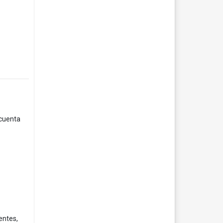
 cuenta
entes,