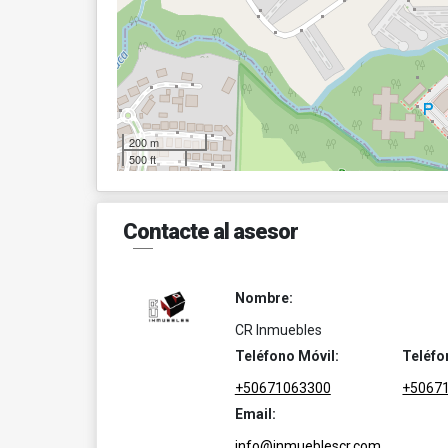
200 m
500 ft
Contacte al asesor
Nombre:
CR Inmuebles
Teléfono Móvil:
Teléfo
+50671063300
+5067
Email:
info@inmueblescr.com