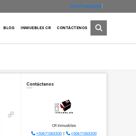
Select Language
▼
BLOG
INMUEBLES CR
CONTÁCTENOS
Contáctanos
CR Inmuebles
+50671063300
|
+50671063300