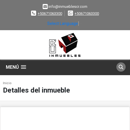
info@inmueblescr.com
+50671063300
+50671063300
Select Language
▼
MENÚ
Inicio
Detalles del inmueble