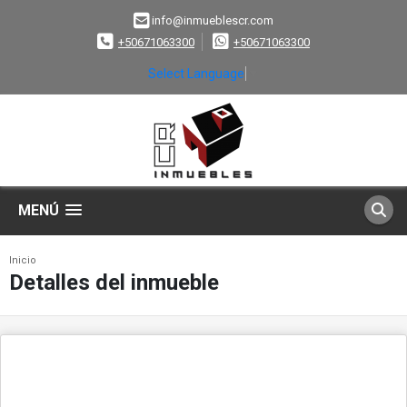
info@inmueblescr.com
+50671063300
+50671063300
Select Language
▼
MENÚ
Inicio
Detalles del inmueble