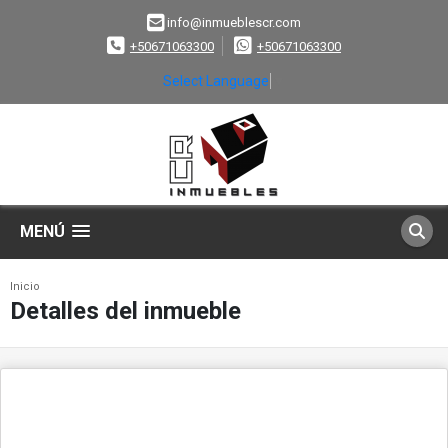
info@inmueblescr.com
+50671063300
+50671063300
Select Language
▼
MENÚ
Inicio
Detalles del inmueble