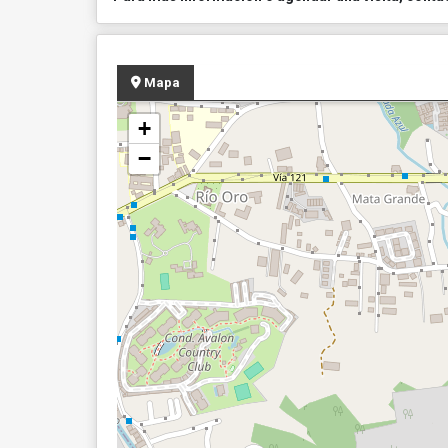
Mapa
+
−