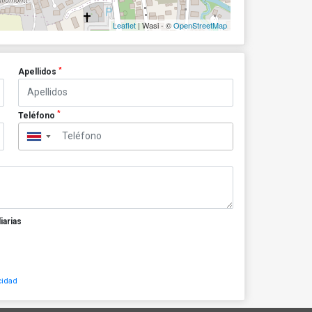
Leaflet
| Wasi - ©
OpenStreetMap
*
Apellidos
*
Teléfono
▼
iarias
cidad