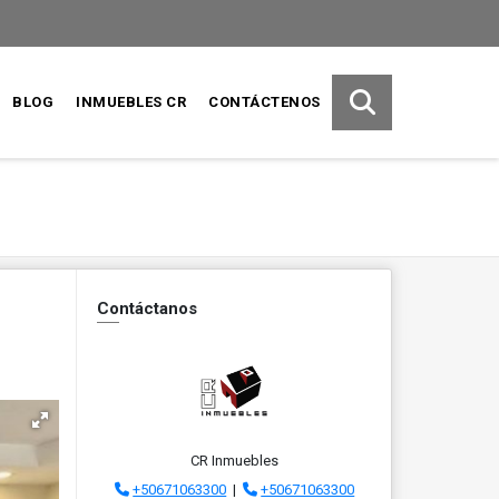
BLOG
INMUEBLES CR
CONTÁCTENOS
Contáctanos
CR Inmuebles
+50671063300
|
+50671063300