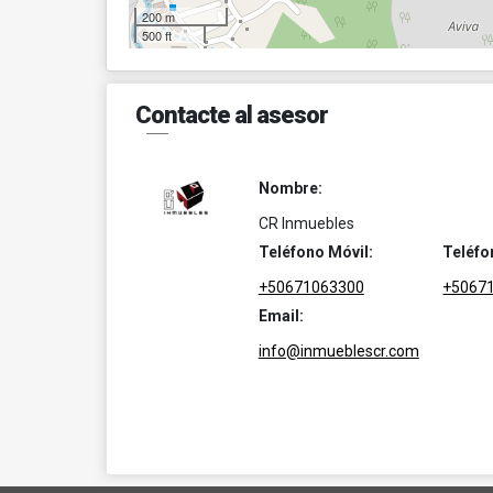
200 m
500 ft
Contacte al asesor
Nombre:
CR Inmuebles
Teléfono Móvil:
Teléfo
+50671063300
+5067
Email:
info@inmueblescr.com