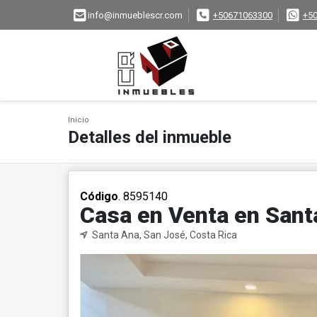
info@inmueblescr.com
+50671063300
+5
Inicio
Detalles del inmueble
Código
. 8595140
Casa en Venta en Sant
Santa Ana, San José, Costa Rica