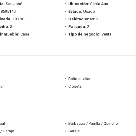
ia:
San José
Ubicación:
Santa Ana
8595140
Estado:
Usado
ivada:
193 m²
Habitaciones:
3
edio:
Si
Parqueo:
2
 inmueble:
Casa
Tipo de negocio:
Venta
Baño auxiliar
dor
Clósets
ial
Barbacoa / Parrilla / Quincho
/ Garaje
Garaje