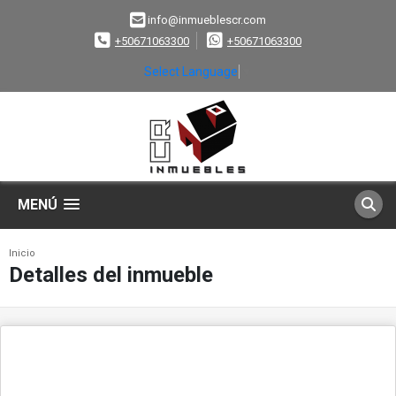
info@inmueblescr.com
+50671063300
+50671063300
Select Language
▼
MENÚ
Inicio
Detalles del inmueble