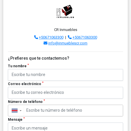
CR Inmuebles
+50671063300
|
+50671063300
info@inmueblescr.com
¿Prefieres que te contactemos?
*
Tu nombre
*
Correo electrónico
*
Número de teléfono
▼
*
Mensaje