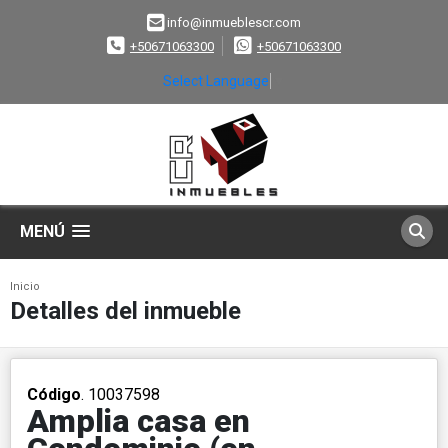
info@inmueblescr.com
+50671063300
+50671063300
Select Language
▼
MENÚ
Inicio
Detalles del inmueble
Código
. 10037598
Amplia casa en