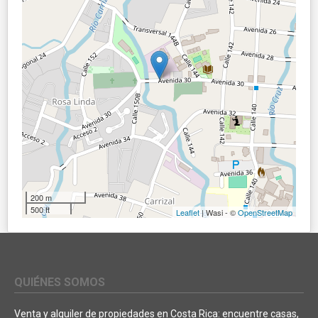
200 m
500 ft
Leaflet
| Wasi - ©
OpenStreetMap
QUIÉNES SOMOS
Venta y alquiler de propiedades en Costa Rica: encuentre casas,