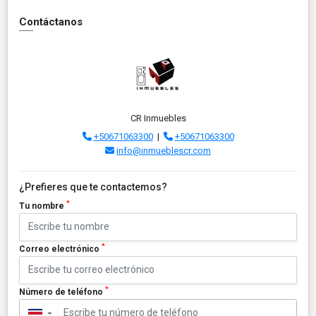
Contáctanos
CR Inmuebles
+50671063300
|
+50671063300
info@inmueblescr.com
¿Prefieres que te contactemos?
*
Tu nombre
*
Correo electrónico
*
Número de teléfono
▼