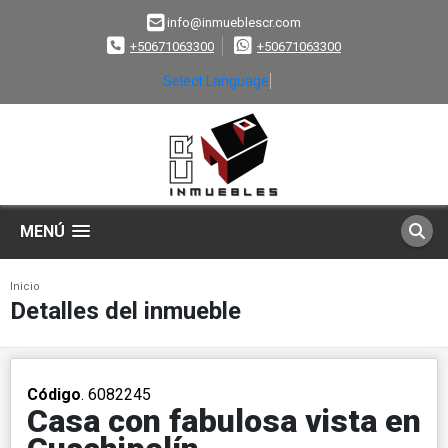
info@inmueblescr.com
+50671063300
+50671063300
Select Language
▼
MENÚ
Inicio
Detalles del inmueble
Código
. 6082245
Casa con fabulosa vista en