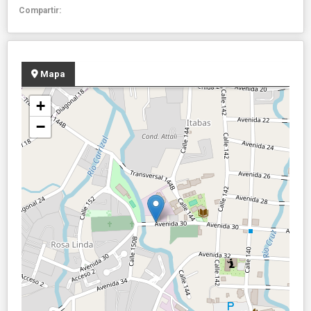
Compartir:
Mapa
+
−