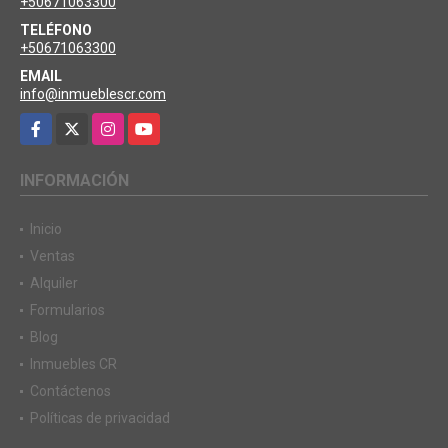
+50671063300
TELÉFONO
+50671063300
EMAIL
info@inmueblescr.com
Facebook
X
Instagram
YouTube
INFORMACIÓN
Inicio
Ventas
Alquiler
Formularios
Blog
Inmuebles CR
Contáctenos
Políticas de privacidad