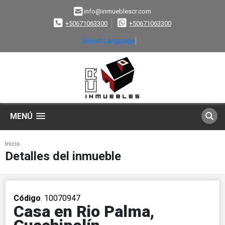
info@inmueblescr.com
+50671063300
+50671063300
Select Language
▼
MENÚ
Inicio
Detalles del inmueble
Código
. 10070947
Casa en Rio Palma,