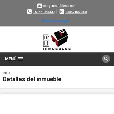
info@inmueblescr.com
+50671063300
+50671063300
Select Language
▼
MENÚ
Inicio
Detalles del inmueble