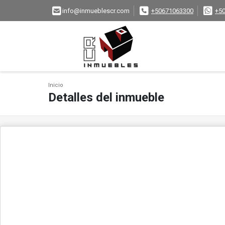
info@inmueblescr.com
+50671063300
+5
Inicio
Detalles del inmueble