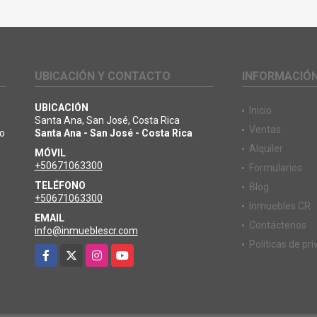
UBICACIÓN Y CONTACTO
INFORMACIÓ
UBICACIÓN
Inicio
Santa Ana, San José, Costa Rica
Ventas
io
Santa Ana - San José - Costa Rica
Alquiler
MÓVIL
+50671063300
Formularios
TELÉFONO
Blog
+50671063300
Inmuebles CR
EMAIL
Contáctenos
info@inmueblescr.com
Políticas de pr
Facebook
X
Instagram
YouTube