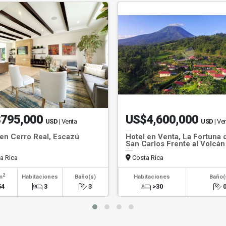
795,000
US$4,600,000
USD
| Venta
USD
| Ve
en Cerro Real, Escazú
Hotel en Venta, La Fortuna 
San Carlos Frente al Volcán
Arenal
a Rica
Costa Rica
2
m
Habitaciones
Baño(s)
Habitaciones
Baño(
54
3
3
>30