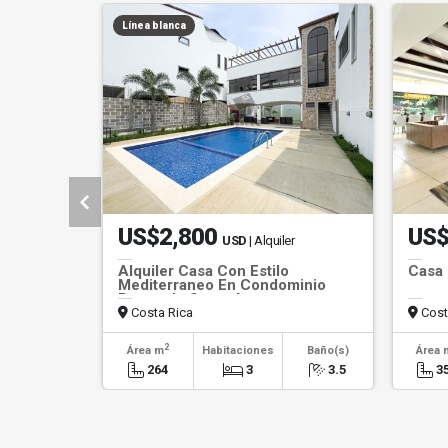
Línea blanca
US$2,800
US$
USD
| Alquiler
Alquiler Casa Con Estilo
Casa 
Mediterraneo En Condominio
Pozos de Santa Ana
Costa Rica
Cost
2
Área m
Habitaciones
Baño(s)
Área 
264
3
3.5
3