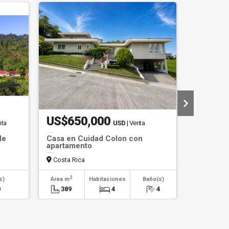
US$650,000
US$53
nta
USD
| Venta
de
Casa en Cuidad Colon con
Casa de u
apartamento
Valle del 
Costa Rica
Costa Ri
2
2
s)
Área m
Habitaciones
Baño(s)
Área m
0
389
4
4
280