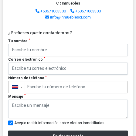
CR Inmuebles
+50671063300
|
+50671063300
info@inmueblescr.com
¿Prefieres que te contactemos?
*
Tu nombre
*
Correo electrónico
*
Número de teléfono
▼
*
Mensaje
Acepto recibir información sobre ofertas inmobiliarias