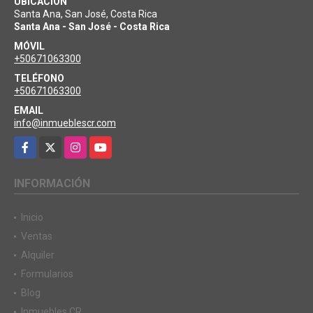
UBICACIÓN
Santa Ana, San José, Costa Rica
Santa Ana - San José - Costa Rica
MÓVIL
+50671063300
TELÉFONO
+50671063300
EMAIL
info@inmueblescr.com
Facebook
X
Instagram
YouTube
INFORMACIÓN
Inicio
Ventas
Alquiler
Formularios
Blog
Inmuebles CR