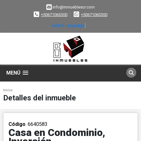
info@inmueblescr.com
+50671063300
+50671063300
Select Language
▼
MENÚ
Inicio
Detalles del inmueble
Código
. 6640583
Casa en Condominio,