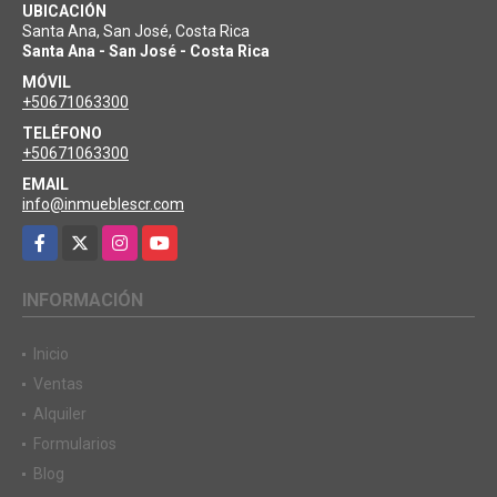
UBICACIÓN
Santa Ana, San José, Costa Rica
Santa Ana - San José - Costa Rica
MÓVIL
+50671063300
TELÉFONO
+50671063300
EMAIL
info@inmueblescr.com
Facebook
X
Instagram
YouTube
INFORMACIÓN
Inicio
Ventas
Alquiler
Formularios
Blog