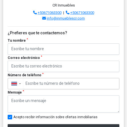
CR Inmuebles
+50671063300
|
+50671063300
info@inmueblescr.com
¿Prefieres que te contactemos?
*
Tu nombre
*
Correo electrónico
*
Número de teléfono
▼
*
Mensaje
Acepto recibir información sobre ofertas inmobiliarias