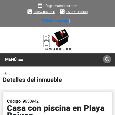
info@inmueblescr.com
+50671063300
+50671063300
Select Language
▼
MENÚ
Inicio
Detalles del inmueble
Código
. 9650942
Casa con piscina en Playa