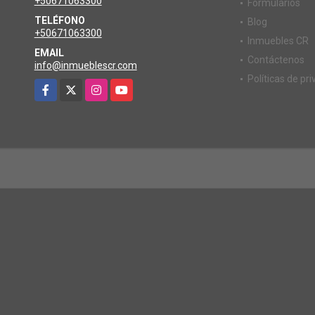
+50671063300
Formularios
TELÉFONO
Blog
+50671063300
Inmuebles CR
EMAIL
Contáctenos
info@inmueblescr.com
Políticas de pr
Facebook
X
Instagram
YouTube