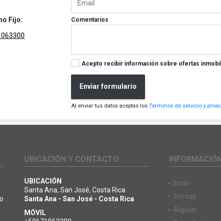
no Fijo:
Comentarios
1063300
Acepto recibir información sobre ofertas inmobil
Enviar formulario
Al enviar tus datos aceptas los
Términos de servicio y priva
UBICACIÓN Y CONTACTO
INFORMACIÓ
UBICACIÓN
Inicio
Santa Ana, San José, Costa Rica
Ventas
io
Santa Ana - San José - Costa Rica
Alquiler
MÓVIL