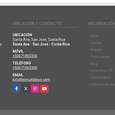
UBICACIÓN Y CONTACTO
INFORMACIÓ
UBICACIÓN
Inicio
Santa Ana, San José, Costa Rica
Ventas
io
Santa Ana - San José - Costa Rica
Alquiler
MÓVIL
+50671063300
Formularios
TELÉFONO
Blog
+50671063300
Inmuebles CR
EMAIL
Contáctenos
info@inmueblescr.com
Políticas de pr
Facebook
X
Instagram
YouTube