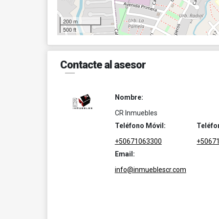
200 m
500 ft
Contacte al asesor
Nombre:
CR Inmuebles
Teléfono Móvil:
Teléfo
+50671063300
+5067
Email:
info@inmueblescr.com