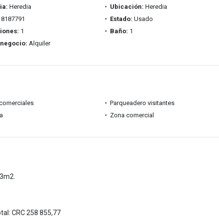
ia:
Heredia
Ubicación:
Heredia
8187791
Estado:
Usado
iones:
1
Baño:
1
 negocio:
Alquiler
comerciales
Parqueadero visitantes
ia
Zona comercial
63m2.
tal: CRC 258 855,77