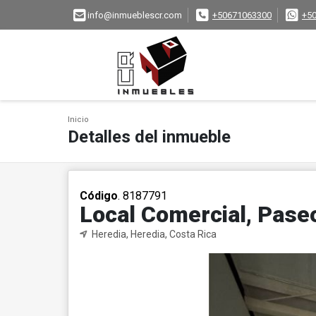
info@inmueblescr.com
+50671063300
+5
Inicio
Detalles del inmueble
Código
. 8187791
Local Comercial, Pase
Heredia, Heredia, Costa Rica