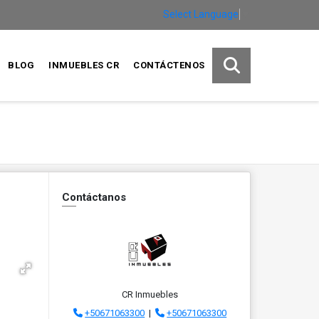
Select Language
▼
BLOG
INMUEBLES CR
CONTÁCTENOS
Contáctanos
CR Inmuebles
+50671063300
|
+50671063300