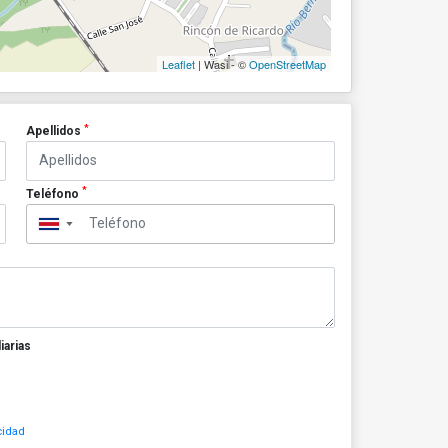
Leaflet
| Wasi - ©
OpenStreetMap
*
Apellidos
*
Teléfono
▼
iarias
cidad