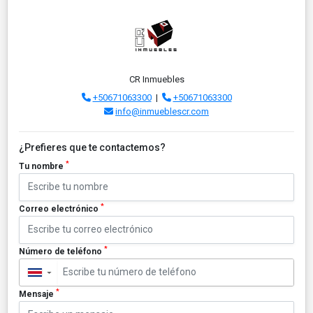
CR Inmuebles
+50671063300
|
+50671063300
info@inmueblescr.com
¿Prefieres que te contactemos?
*
Tu nombre
*
Correo electrónico
*
Número de teléfono
▼
*
Mensaje