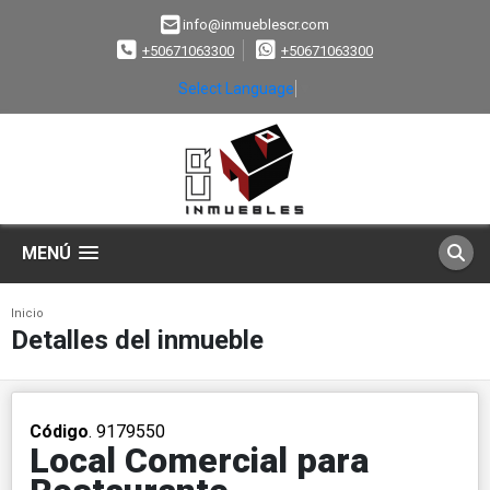
info@inmueblescr.com
+50671063300
+50671063300
Select Language
▼
MENÚ
Inicio
Detalles del inmueble
Código
. 9179550
Local Comercial para