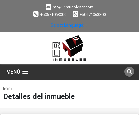
info@inmueblescr.com
+50671063300
+50671063300
Select Language
▼
MENÚ
Inicio
Detalles del inmueble