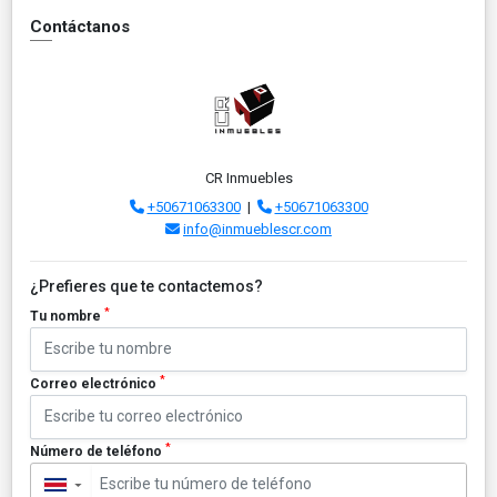
Contáctanos
CR Inmuebles
+50671063300
|
+50671063300
info@inmueblescr.com
¿Prefieres que te contactemos?
*
Tu nombre
*
Correo electrónico
*
Número de teléfono
▼