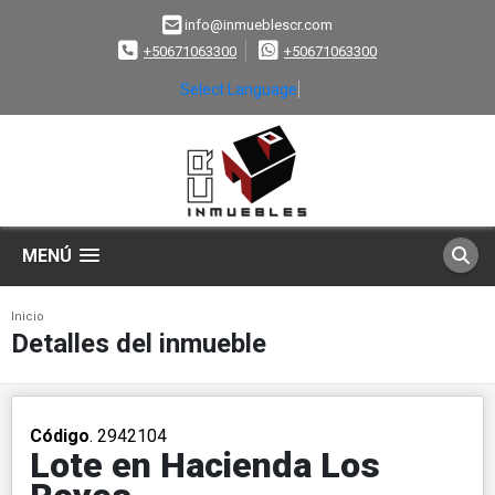
info@inmueblescr.com
+50671063300
+50671063300
Select Language
▼
MENÚ
Inicio
Detalles del inmueble
Código
. 2942104
Lote en Hacienda Los