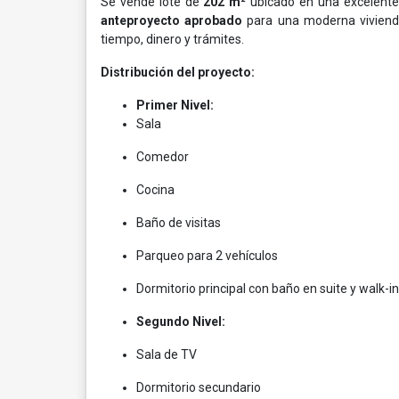
Se vende lote de
202 m²
ubicado en una excelente 
anteproyecto aprobado
para una moderna vivien
tiempo, dinero y trámites.
Distribución del proyecto:
Primer Nivel:
Sala
Comedor
Cocina
Baño de visitas
Parqueo para 2 vehículos
Dormitorio principal con baño en suite y walk-in
Segundo Nivel:
Sala de TV
Dormitorio secundario