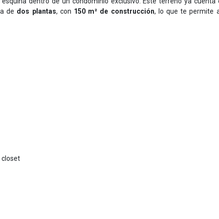
esquina dentro de un condominio exclusivo. Este terreno ya cuenta
da de
dos plantas
, con
150 m² de construcción
, lo que te permite 
 closet