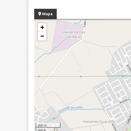
Mapa
+
−
200 m
500 ft