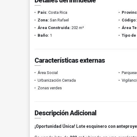
Detalles del inmueble
País:
Costa Rica
Provinc
Zona:
San Rafael
Código:
Área Construida:
202 m²
Área Te
Baño:
1
Tipo de
Características externas
Área Social
Parquead
Urbanización Cerrada
Vigilanc
Zonas verdes
Descripción Adicional
¡Oportunidad Única! Lote esquinero con anteproye