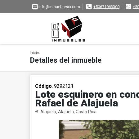
info@inmueblescr.com
+50671063300
+5
Inicio
Detalles del inmueble
Código
. 9292121
Lote esquinero en con
Rafael de Alajuela
Alajuela, Alajuela, Costa Rica