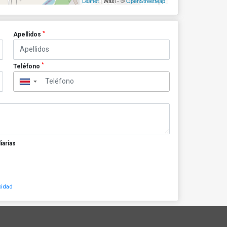
Leaflet
| Wasi - ©
OpenStreetMap
*
Apellidos
*
Teléfono
▼
iarias
cidad