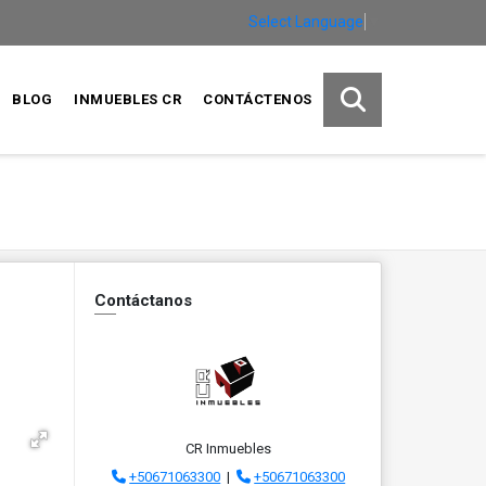
Select Language
▼
BLOG
INMUEBLES CR
CONTÁCTENOS
Contáctanos
CR Inmuebles
+50671063300
|
+50671063300