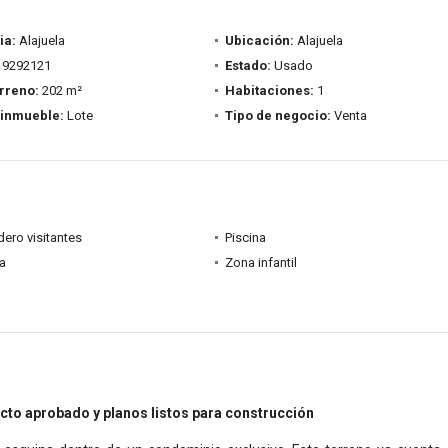
ia:
Alajuela
Ubicación:
Alajuela
9292121
Estado:
Usado
rreno:
202 m²
Habitaciones:
1
 inmueble:
Lote
Tipo de negocio:
Venta
ero visitantes
Piscina
ia
Zona infantil
cto aprobado y planos listos para construcción