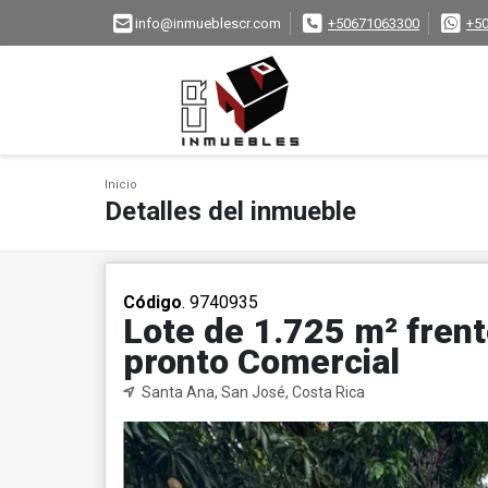
info@inmueblescr.com
+50671063300
+5
Inicio
Detalles del inmueble
Código
. 9740935
Lote de 1.725 m² frent
pronto Comercial
Santa Ana, San José, Costa Rica