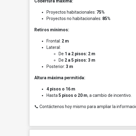
Cobertura máxima:
Proyectos habitacionales:
75%
Proyectos no habitacionales:
85%
Retiros mínimos:
Frontal:
2 m
Lateral:
De
1 a 2 pisos:
2 m
De
2 a 5 pisos:
3 m
Posterior:
3 m
Altura máxima permitida:
4 pisos o 16 m
Hasta
5 pisos o 20 m
, a cambio de incentivo.
📞 Contáctenos hoy mismo para ampliar la información 