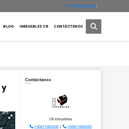
Select Language
▼
BLOG
INMUEBLES CR
CONTÁCTENOS
Contáctanos
 y
CR Inmuebles
+50671063300
|
+50671063300