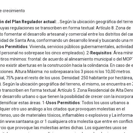
de crecimiento
n del Plan Regulador actual: .
Según la ubicación geográfica del terre
 cuyas regulaciones se transcriben en forma textual: Artículo 8. Zona de
 fomentar el desarrollo artesanal y comercial entre los distritos del ca
unidad de Santa Ana, conformando un desarrollo lineal y buscando una m
os Permitidos
: Vivienda, servicios públicos gubernamentales, activida
el personal no sobrepase los cinco empleados). 2-
Requisitos
: Área mín
ros mínimos: frontal: de acuerdo al alineamiento municipal o del MOP
 no existir aberturas en la construcción hacia la colindancia. En caso de e
ciones. Altura Máxima: no sobrepasara los 3 pisos ni los 10,00 metros.
, 75% para el resto de los usos. Densidad: 250 habitante por hectárea,
Según la ubicación geográfica del terreno, el mismo, se encuentra en
e transcriben en forma textual: Artículo 5. Zona Residencial de Alta Den
desarrollo urbano o que tienen la posibilidad de crecer con la incorpor
densificar estas áreas. 1-
Usos Permitidos
: Todos los usos urbanos a
lquier otro uso análogo a los citados que provoquen molestias en el
intenso, uso de materiales tóxicos, inflamables o explosivos y La informa
ión www.santaana.go.cr 1 cualquiera otra molestia que entre en conflic
io que provoque las molestias antes dichas. Los siguientes usos se