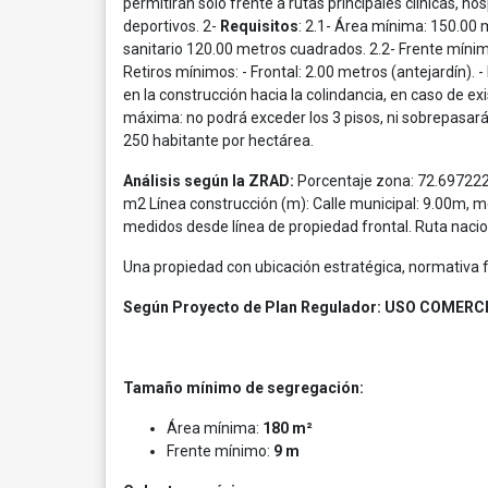
permitirán sólo frente a rutas principales clínicas, ho
deportivos. 2-
Requisitos
: 2.1- Área mínima: 150.00 m
sanitario 120.00 metros cuadrados. 2.2- Frente mínimo
Retiros mínimos: - Frontal: 2.00 metros (antejardín). -
en la construcción hacia la colindancia, en caso de ex
máxima: no podrá exceder los 3 pisos, ni sobrepasará
250 habitante por hectárea.
Análisis según la ZRAD:
Porcentaje zona: 72.697222
m2 Línea construcción (m): Calle municipal: 9.00m, 
medidos desde línea de propiedad frontal. Ruta naciona
Una propiedad con ubicación estratégica, normativa fl
Según Proyecto de Plan Regulador: USO COMERC
Tamaño mínimo de segregación:
Área mínima:
180 m²
Frente mínimo:
9 m