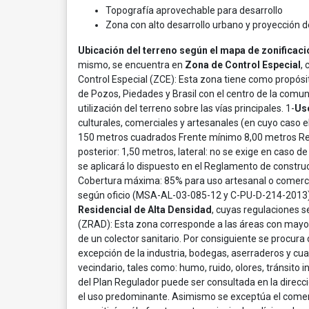
Topografía aprovechable para desarrollo
Zona con alto desarrollo urbano y proyección 
Ubicación del terreno según el mapa de zonificació
mismo, se encuentra en
Zona de Control Especial
,
Control Especial (ZCE): Esta zona tiene como propósito
de Pozos, Piedades y Brasil con el centro de la com
utilización del terreno sobre las vías principales. 1-
Us
culturales, comerciales y artesanales (en cuyo caso 
150 metros cuadrados Frente mínimo 8,00 metros Reti
posterior: 1,50 metros, lateral: no se exige en caso de
se aplicará lo dispuesto en el Reglamento de construc
Cobertura máxima: 85% para uso artesanal o comercial
según oficio (MSA-AL-03-085-12 y C-PU-D-214-2013). 
Residencial de Alta Densidad
, cuyas regulaciones s
(ZRAD): Esta zona corresponde a las áreas con mayor 
de un colector sanitario. Por consiguiente se procura 
excepción de la industria, bodegas, aserraderos y cua
vecindario, tales como: humo, ruido, olores, tránsito 
del Plan Regulador puede ser consultada en la direcc
el uso predominante. Asimismo se exceptúa el comerc