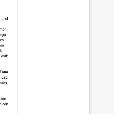
no, el
ntón,
ejor
des
ima
T,
xistir
Zona
sidad
ación
ción
to con