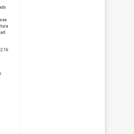
lado
uras
ltura
dad:
42.16
s.