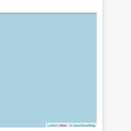
Leaflet
| Wasi - ©
OpenStreetMap