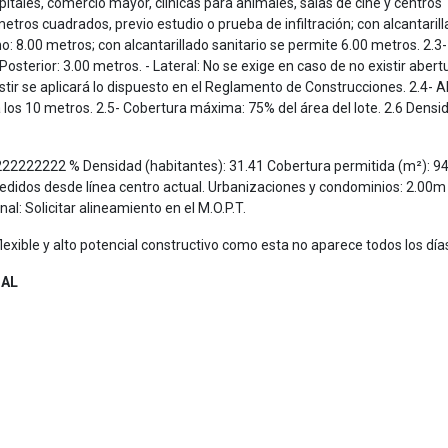
spitales, comercio mayor, clínicas para animales, salas de cine y centros
etros cuadrados, previo estudio o prueba de infiltración; con alcantaril
: 8.00 metros; con alcantarillado sanitario se permite 6.00 metros. 2.3-
 Posterior: 3.00 metros. - Lateral: No se exige en caso de no existir abert
istir se aplicará lo dispuesto en el Reglamento de Construcciones. 2.4- A
 los 10 metros. 2.5- Cobertura máxima: 75% del área del lote. 2.6 Densi
22222222 % Densidad (habitantes): 31.41 Cobertura permitida (m²): 9
medidos desde línea centro actual. Urbanizaciones y condominios: 2.00m
l: Solicitar alineamiento en el M.O.P.T.
exible y alto potencial constructivo como esta no aparece todos los día
IAL