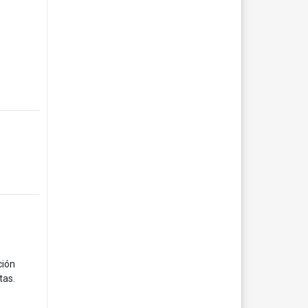
ción
tas.