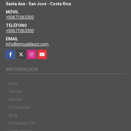
Santa Ana - San José - Costa Rica
MÓVIL
+50671063300
TELÉFONO
+50671063300
EMAIL
info@inmueblescr.com
Facebook
X
Instagram
YouTube
INFORMACIÓN
Inicio
Ventas
Alquiler
Formularios
Blog
Inmuebles CR
Contáctenos