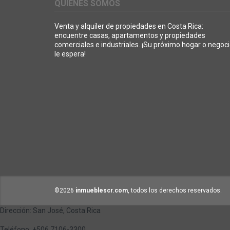
QUIÉNES SOMOS
Venta y alquiler de propiedades en Costa Rica:
encuentre casas, apartamentos y propiedades
comerciales e industriales. ¡Su próximo hogar o negoc
le espera!
©2026
inmueblescr.com
, todos los derechos reservados.
Dirección: San José, Costa Rica
Teléfono: +506 7106-3300