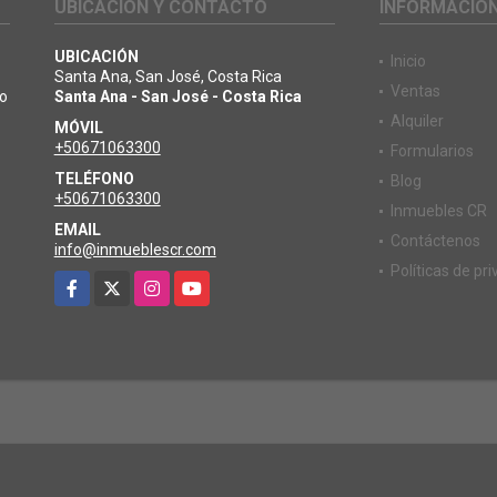
UBICACIÓN Y CONTACTO
INFORMACIÓ
UBICACIÓN
Inicio
Santa Ana, San José, Costa Rica
Ventas
io
Santa Ana - San José - Costa Rica
Alquiler
MÓVIL
+50671063300
Formularios
TELÉFONO
Blog
+50671063300
Inmuebles CR
EMAIL
Contáctenos
info@inmueblescr.com
Políticas de pr
Facebook
X
Instagram
YouTube