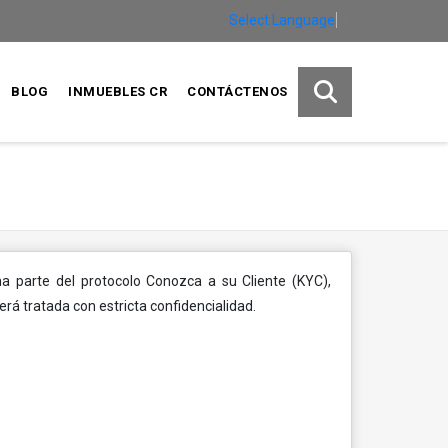
Select Language
▼
BLOG
INMUEBLES CR
CONTÁCTENOS
ma parte del protocolo Conozca a su Cliente (KYC),
erá tratada con estricta confidencialidad.