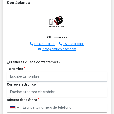
Contáctanos
CR Inmuebles
+50671063300
|
+50671063300
info@inmueblescr.com
¿Prefieres que te contactemos?
*
Tu nombre
*
Correo electrónico
*
Número de teléfono
▼