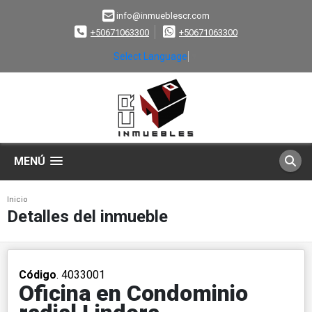
info@inmueblescr.com
+50671063300
+50671063300
Select Language
▼
MENÚ
Inicio
Detalles del inmueble
Código
. 4033001
Oficina en Condominio