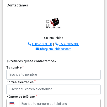
Contáctanos
CR Inmuebles
+50671063300
|
+50671063300
info@inmueblescr.com
¿Prefieres que te contactemos?
*
Tu nombre
*
Correo electrónico
*
Número de teléfono
▼