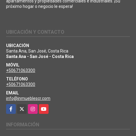
apartamentos y propiedades comerciales e industriales. ¡Su
próximo hogar o negocio le espera!
UBICACIÓN Y CONTACTO
UBICACIÓN
Santa Ana, San José, Costa Rica
Santa Ana - San José - Costa Rica
MÓVIL
+50671063300
TELÉFONO
+50671063300
EMAIL
info@inmueblescr.com
Facebook
X
Instagram
YouTube
INFORMACIÓN