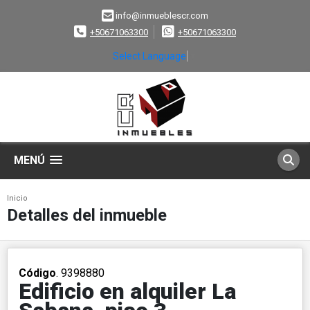
info@inmueblescr.com
+50671063300
+50671063300
Select Language
▼
MENÚ
Inicio
Detalles del inmueble
Código
. 9398880
Edificio en alquiler La