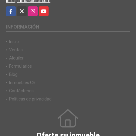
info@inmueblescr.com
Facebook
X
Instagram
YouTube
INFORMACIÓN
Inicio
Ventas
Alquiler
Formularios
Blog
Inmuebles CR
Contáctenos
Políticas de privacidad
Oferte su inmueble