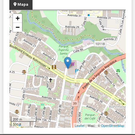
Mapa
+
−
200 m
500 ft
Leaflet
| Wasi - ©
OpenStreetMap