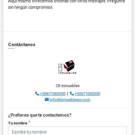
Aquí mismo ofrecemos oficinas con otros metrajes. Pregunte
sin ningún compromiso.
Contáctanos
CR Inmuebles
+50671063300
|
+50671063300
info@inmueblescr.com
¿Prefieres que te contactemos?
*
Tu nombre