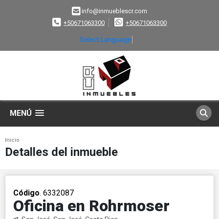
info@inmueblescr.com
+50671063300
+50671063300
Select Language
▼
MENÚ
Inicio
Detalles del inmueble
Código
. 6332087
Oficina en Rohrmoser