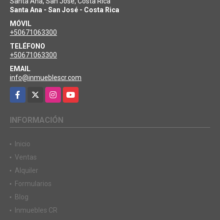
Santa Ana, San José, Costa Rica
Santa Ana - San José - Costa Rica
MÓVIL
+50671063300
TELÉFONO
+50671063300
EMAIL
info@inmueblescr.com
Facebook
X
Instagram
YouTube
INFORMACIÓN
Inicio
Ventas
Alquiler
Formularios
Blog
Inmuebles CR