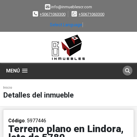
info@inmueblescr.com
+50671063300
+50671063300
Select Language
▼
MENÚ
Inicio
Detalles del inmueble
Código
. 5977446
Terreno plano en Lindora,