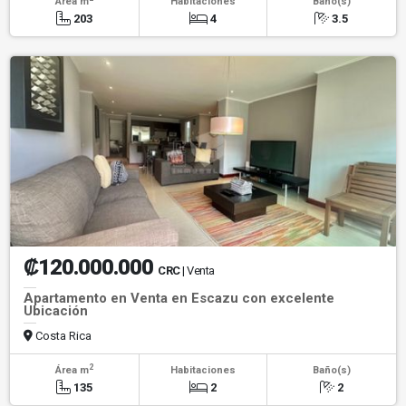
Área m
Habitaciones
Baño(s)
203
4
3.5
₡120.000.000
CRC
| Venta
Apartamento en Venta en Escazu con excelente
Ubicación
Costa Rica
2
Área m
Habitaciones
Baño(s)
135
2
2