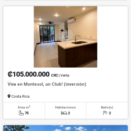
₡105.000.000
CRC
| Venta
Viva en Montesol, un Club! (inversión)
Costa Rica
2
Área m
Habitaciones
Baño(s)
75
2
2