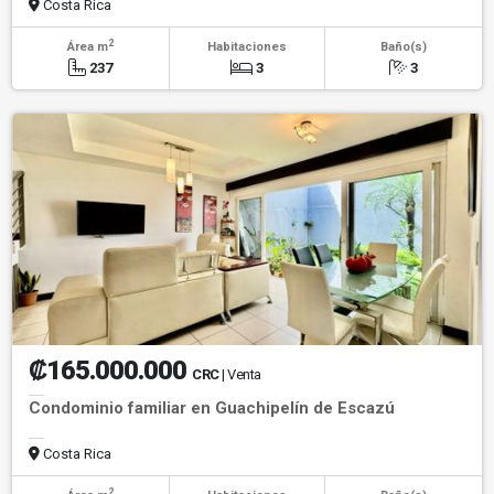
Costa Rica
2
Área m
Habitaciones
Baño(s)
237
3
3
₡165.000.000
CRC
| Venta
Condominio familiar en Guachipelín de Escazú
Costa Rica
2