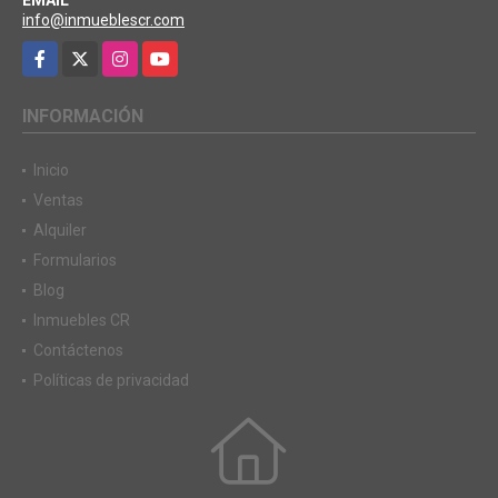
EMAIL
info@inmueblescr.com
Facebook
X
Instagram
YouTube
INFORMACIÓN
Inicio
Ventas
Alquiler
Formularios
Blog
Inmuebles CR
Contáctenos
Políticas de privacidad