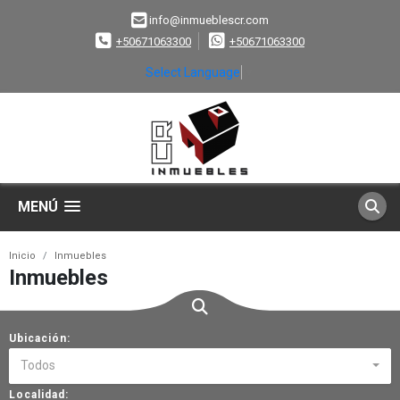
info@inmueblescr.com
+50671063300
+50671063300
Select Language
▼
MENÚ
Inicio
Inmuebles
Inmuebles
Ubicación:
Todos
Localidad: